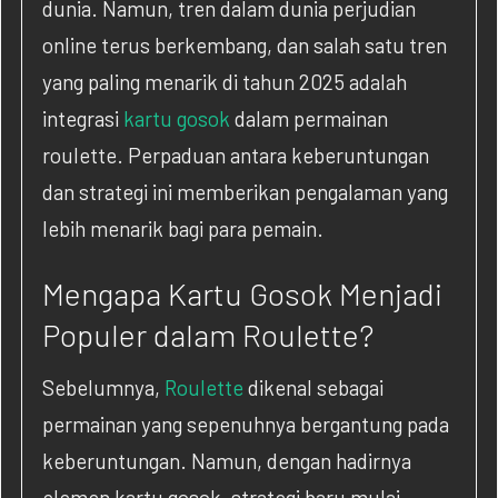
dunia. Namun, tren dalam dunia perjudian
online terus berkembang, dan salah satu tren
yang paling menarik di tahun 2025 adalah
integrasi
kartu gosok
dalam permainan
roulette. Perpaduan antara keberuntungan
dan strategi ini memberikan pengalaman yang
lebih menarik bagi para pemain.
Mengapa Kartu Gosok Menjadi
Populer dalam Roulette?
Sebelumnya,
Roulette
dikenal sebagai
permainan yang sepenuhnya bergantung pada
keberuntungan. Namun, dengan hadirnya
elemen kartu gosok, strategi baru mulai