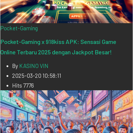
Pocket-Gaming
Pocket-Gaming x 918kiss APK: Sensasi Game
Online Terbaru 2025 dengan Jackpot Besar!
By
KASINO VIN
2025-03-20 10:58:11
Hits
7776