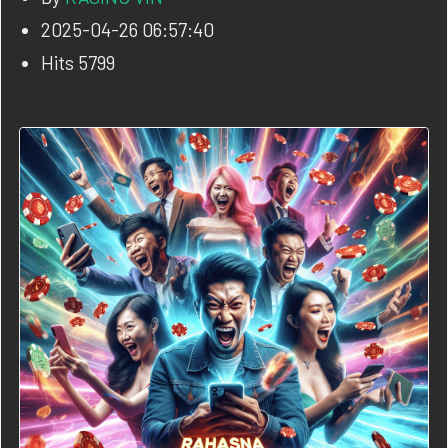
2025-04-26 06:57:40
Hits
5799