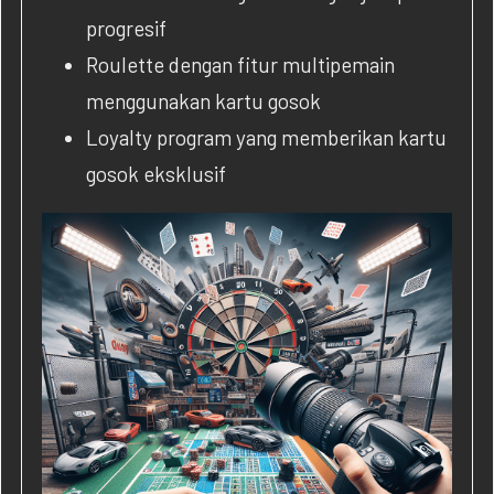
progresif
Roulette dengan fitur multipemain
menggunakan kartu gosok
Loyalty program yang memberikan kartu
gosok eksklusif