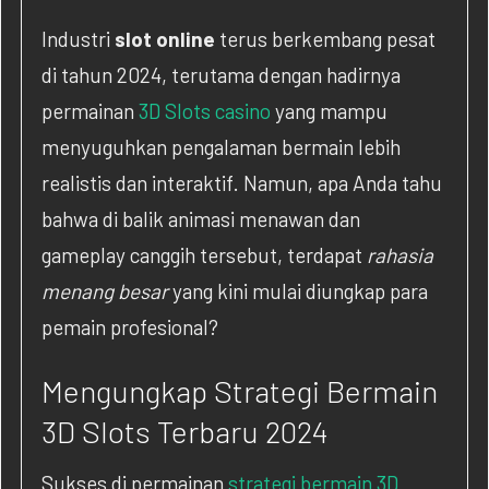
Industri
slot online
terus berkembang pesat
di tahun 2024, terutama dengan hadirnya
permainan
3D Slots casino
yang mampu
menyuguhkan pengalaman bermain lebih
realistis dan interaktif. Namun, apa Anda tahu
bahwa di balik animasi menawan dan
gameplay canggih tersebut, terdapat
rahasia
menang besar
yang kini mulai diungkap para
pemain profesional?
Mengungkap Strategi Bermain
3D Slots Terbaru 2024
Sukses di permainan
strategi bermain 3D