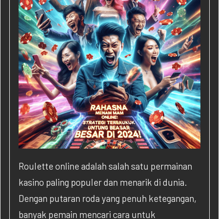
Roulette online adalah salah satu permainan
kasino paling populer dan menarik di dunia.
Dengan putaran roda yang penuh ketegangan,
banyak pemain mencari cara untuk