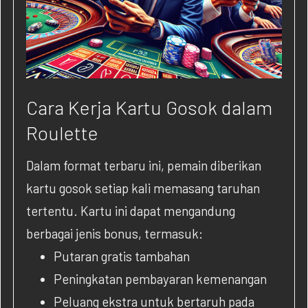
Cara Kerja Kartu Gosok dalam
Roulette
Dalam format terbaru ini, pemain diberikan
kartu gosok setiap kali memasang taruhan
tertentu. Kartu ini dapat mengandung
berbagai jenis bonus, termasuk:
Putaran gratis tambahan
Peningkatan pembayaran kemenangan
Peluang ekstra untuk bertaruh pada