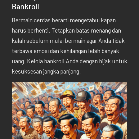
Bankroll
Bermain cerdas berarti mengetahui kapan
harus berhenti. Tetapkan batas menang dan
kalah sebelum mulai bermain agar Anda tidak
terbawa emosi dan kehilangan lebih banyak
uang. Kelola bankroll Anda dengan bijak untuk
kesuksesan jangka panjang.