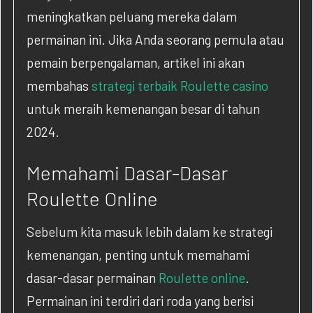
meningkatkan peluang mereka dalam
permainan ini. Jika Anda seorang pemula atau
pemain berpengalaman, artikel ini akan
membahas
strategi terbaik Roulette casino
untuk meraih kemenangan besar di tahun
2024.
Memahami Dasar-Dasar
Roulette Online
Sebelum kita masuk lebih dalam ke strategi
kemenangan, penting untuk memahami
dasar-dasar permainan
Roulette online
.
Permainan ini terdiri dari roda yang berisi