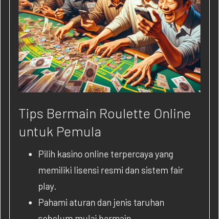
Tips Bermain Roulette Online
untuk Pemula
Pilih kasino online terpercaya yang
memiliki lisensi resmi dan sistem fair
play.
Pahami aturan dan jenis taruhan
sebelum mulai bermain.