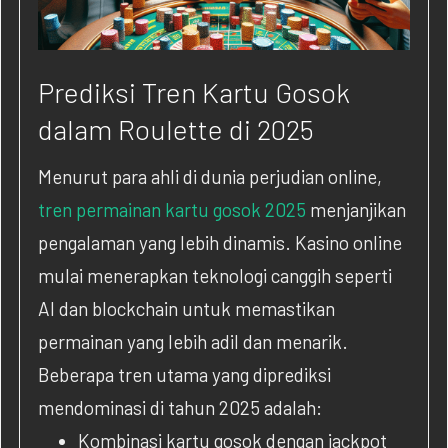
Prediksi Tren Kartu Gosok
dalam Roulette di 2025
Menurut para ahli di dunia perjudian online,
tren permainan kartu gosok 2025
menjanjikan
pengalaman yang lebih dinamis. Kasino online
mulai menerapkan teknologi canggih seperti
AI dan blockchain untuk memastikan
permainan yang lebih adil dan menarik.
Beberapa tren utama yang diprediksi
mendominasi di tahun 2025 adalah:
Kombinasi kartu gosok dengan jackpot