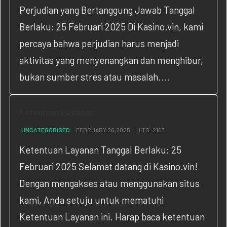
Perjudian yang Bertanggung Jawab Tanggal
Berlaku: 25 Februari 2025 Di Kasino.vin, kami
percaya bahwa perjudian harus menjadi
aktivitas yang menyenangkan dan menghibur,
bukan sumber stres atau masalah....
Ketentuan Layanan
UNCATEGORISED
FEBRUARY 26,2025
HITS: 2163
Ketentuan Layanan Tanggal Berlaku: 25
Februari 2025 Selamat datang di Kasino.vin!
Dengan mengakses atau menggunakan situs
kami, Anda setuju untuk mematuhi
Ketentuan Layanan ini. Harap baca ketentuan