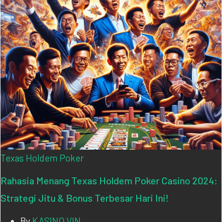
Texas Holdem Poker
Rahasia Menang Texas Holdem Poker Casino 2024:
Strategi Jitu & Bonus Terbesar Hari Ini!
By
KASINO VIN