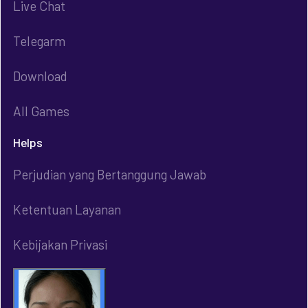
Live Chat
Telegarm
Download
All Games
Helps
Perjudian yang Bertanggung Jawab
Ketentuan Layanan
Kebijakan Privasi