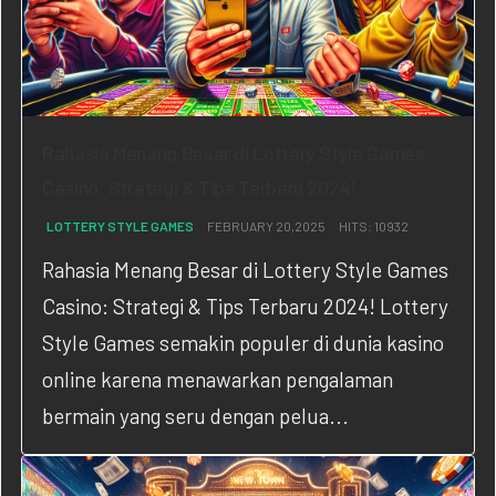
Rahasia Menang Besar di Lottery Style Games
Casino: Strategi & Tips Terbaru 2024!
LOTTERY STYLE GAMES
FEBRUARY 20,2025
HITS: 10932
Rahasia Menang Besar di Lottery Style Games
Casino: Strategi & Tips Terbaru 2024! Lottery
Style Games semakin populer di dunia kasino
online karena menawarkan pengalaman
bermain yang seru dengan pelua...