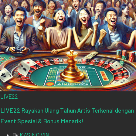
LIVE22
LIVE22 Rayakan Ulang Tahun Artis Terkenal dengan
Event Spesial & Bonus Menarik!
By
KASINO VIN