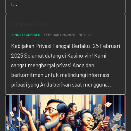
i...
Kebijakan Privasi
UNCATEGORISED
FEBRUARY 26,2025
HITS: 3490
Kebijakan Privasi Tanggal Berlaku: 25 Februari
2025 Selamat datang di Kasino.vin! Kami
sangat menghargai privasi Anda dan
berkomitmen untuk melindungi informasi
pribadi yang Anda berikan saat mengguna...