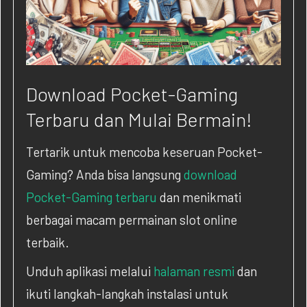
Download Pocket-Gaming
Terbaru dan Mulai Bermain!
Tertarik untuk mencoba keseruan Pocket-
Gaming? Anda bisa langsung
download
Pocket-Gaming terbaru
dan menikmati
berbagai macam permainan slot online
terbaik.
Unduh aplikasi melalui
halaman resmi
dan
ikuti langkah-langkah instalasi untuk