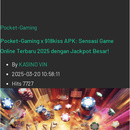
Pocket-Gaming
Pocket-Gaming x 918kiss APK: Sensasi Game
Online Terbaru 2025 dengan Jackpot Besar!
By
KASINO VIN
2025-03-20 10:58:11
Hits
7727