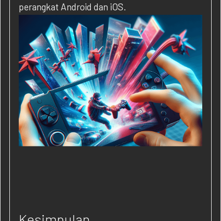
perangkat Android dan iOS.
Kesimpulan