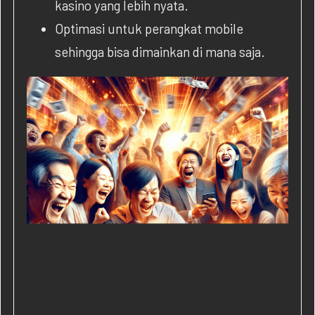
kasino yang lebih nyata.
Optimasi untuk perangkat mobile
sehingga bisa dimainkan di mana saja.