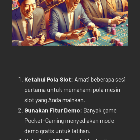
Ketahui Pola Slot:
Amati beberapa sesi
pertama untuk memahami pola mesin
slot yang Anda mainkan.
Gunakan Fitur Demo:
Banyak game
Pocket-Gaming menyediakan mode
demo gratis untuk latihan.