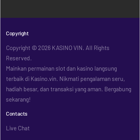
Copyright
Copyright © 2026 KASINO VIN. All Rights
Reserved.
Mainkan permainan slot dan kasino langsung
terbaik di Kasino.vin. Nikmati pengalaman seru,
hadiah besar, dan transaksi yang aman. Bergabung
sekarang!
Contacts
Live Chat