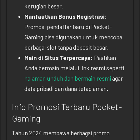
kerugian besar.
Manfaatkan Bonus Registrasi:
Promosi pendaftar baru di Pocket-
Gaming bisa digunakan untuk mencoba
berbagai slot tanpa deposit besar.
Main di Situs Terpercaya:
Pastikan
Anda bermain melalui link resmi seperti
halaman unduh dan bermain resmi
agar
data pribadi dan dana tetap aman.
Info Promosi Terbaru Pocket-
Gaming
Tahun 2024 membawa berbagai promo