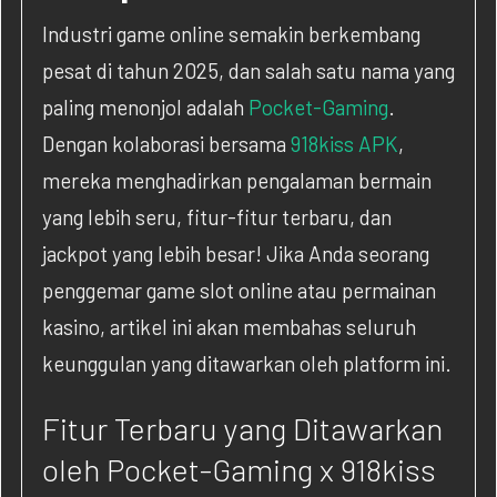
Industri game online semakin berkembang
pesat di tahun 2025, dan salah satu nama yang
paling menonjol adalah
Pocket-Gaming
.
Dengan kolaborasi bersama
918kiss APK
,
mereka menghadirkan pengalaman bermain
yang lebih seru, fitur-fitur terbaru, dan
jackpot yang lebih besar! Jika Anda seorang
penggemar game slot online atau permainan
kasino, artikel ini akan membahas seluruh
keunggulan yang ditawarkan oleh platform ini.
Fitur Terbaru yang Ditawarkan
oleh Pocket-Gaming x 918kiss