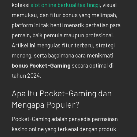
koleksi
slot online berkualitas tinggi
, visual
memukau, dan fitur bonus yang melimpah,
platform ini tak henti menarik perhatian para
pemain, baik pemula maupun profesional.
Artikel ini mengulas fitur terbaru, strategi
menang, serta bagaimana cara menikmati
bonus Pocket-Gaming
secara optimal di
tahun 2024.
Apa Itu Pocket-Gaming dan
Mengapa Populer?
Pocket-Gaming adalah penyedia permainan
kasino online yang terkenal dengan produk