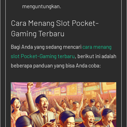
menguntungkan.
Cara Menang Slot Pocket-
Gaming Terbaru
Bagi Anda yang sedang mencari
cara menang
slot Pocket-Gaming terbaru
, berikut ini adalah
beberapa panduan yang bisa Anda coba: