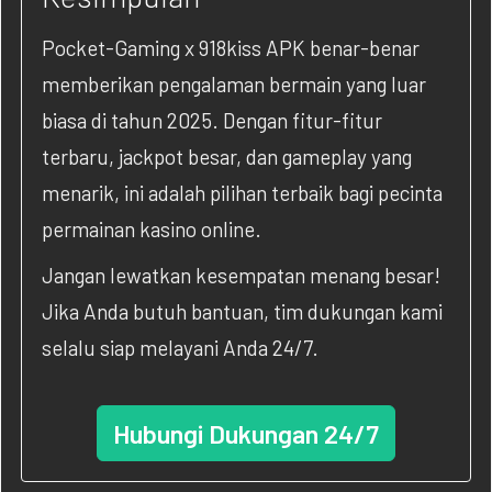
Pocket-Gaming x 918kiss APK benar-benar
memberikan pengalaman bermain yang luar
biasa di tahun 2025. Dengan fitur-fitur
terbaru, jackpot besar, dan gameplay yang
menarik, ini adalah pilihan terbaik bagi pecinta
permainan kasino online.
Jangan lewatkan kesempatan menang besar!
Jika Anda butuh bantuan, tim dukungan kami
selalu siap melayani Anda 24/7.
Hubungi Dukungan 24/7