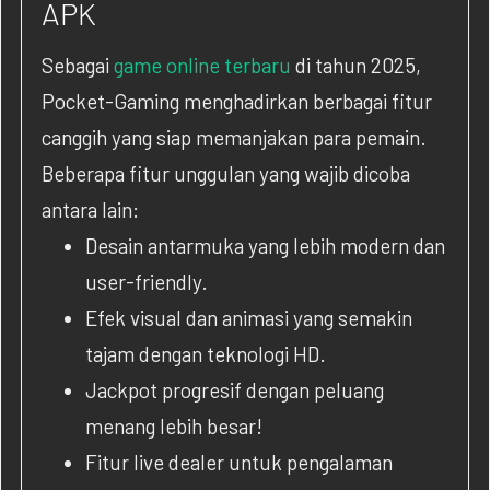
APK
Sebagai
game online terbaru
di tahun 2025,
Pocket-Gaming menghadirkan berbagai fitur
canggih yang siap memanjakan para pemain.
Beberapa fitur unggulan yang wajib dicoba
antara lain:
Desain antarmuka yang lebih modern dan
user-friendly.
Efek visual dan animasi yang semakin
tajam dengan teknologi HD.
Jackpot progresif dengan peluang
menang lebih besar!
Fitur live dealer untuk pengalaman