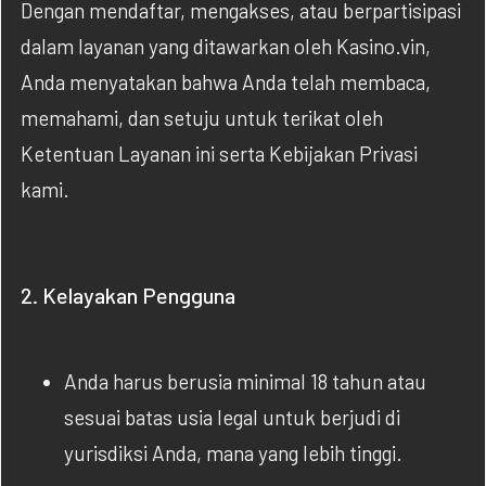
Dengan mendaftar, mengakses, atau berpartisipasi
dalam layanan yang ditawarkan oleh Kasino.vin,
Anda menyatakan bahwa Anda telah membaca,
memahami, dan setuju untuk terikat oleh
Ketentuan Layanan ini serta Kebijakan Privasi
kami.
2. Kelayakan Pengguna
Anda harus berusia minimal 18 tahun atau
sesuai batas usia legal untuk berjudi di
yurisdiksi Anda, mana yang lebih tinggi.