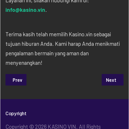
Layanan ini, silakan hubungi kami di:
info@kasino.vin
.
Terima kasih telah memilih Kasino.vin sebagai
tujuan hiburan Anda. Kami harap Anda menikmati
pengalaman bermain yang aman dan
menyenangkan!
Previous article: Perjudian yang Bertanggung Jawab
Next articl
Prev
Next
Copyright
Copyright © 2026 KASINO VIN. All Rights