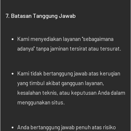
7. Batasan Tanggung Jawab
Kami menyediakan layanan "sebagaimana
adanya" tanpa jaminan tersirat atau tersurat.
Kami tidak bertanggung jawab atas kerugian
yang timbul akibat gangguan layanan,
kesalahan teknis, atau keputusan Anda dalam
menggunakan situs.
Anda bertanggung jawab penuh atas risiko