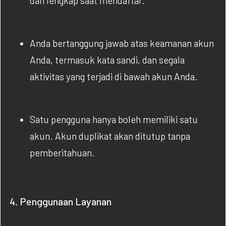
dan lengkap saat mendaftar.
Anda bertanggung jawab atas keamanan akun
Anda, termasuk kata sandi, dan segala
aktivitas yang terjadi di bawah akun Anda.
Satu pengguna hanya boleh memiliki satu
akun. Akun duplikat akan ditutup tanpa
pemberitahuan.
4. Penggunaan Layanan