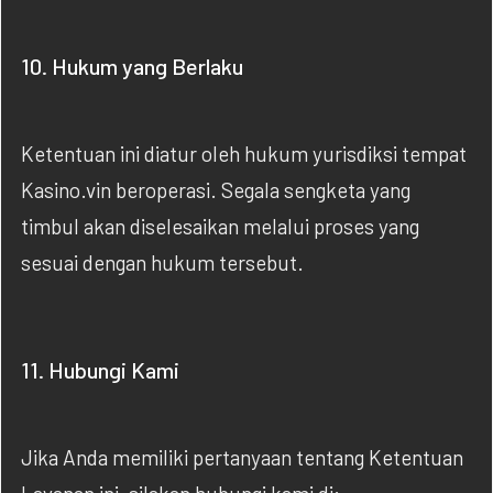
10. Hukum yang Berlaku
Ketentuan ini diatur oleh hukum yurisdiksi tempat
Kasino.vin beroperasi. Segala sengketa yang
timbul akan diselesaikan melalui proses yang
sesuai dengan hukum tersebut.
11. Hubungi Kami
Jika Anda memiliki pertanyaan tentang Ketentuan