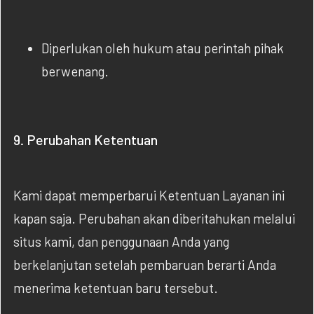
Diperlukan oleh hukum atau perintah pihak
berwenang.
9. Perubahan Ketentuan
Kami dapat memperbarui Ketentuan Layanan ini
kapan saja. Perubahan akan diberitahukan melalui
situs kami, dan penggunaan Anda yang
berkelanjutan setelah pembaruan berarti Anda
menerima ketentuan baru tersebut.