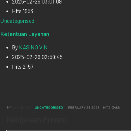
2025-02-26 03:01:09
Hits
1953
Uncategorised
Ketentuan Layanan
By
KASINO VIN
2025-02-26 02:59:45
Hits
2157
BY
KASINO VIN
UNCATEGORISED
FEBRUARY 26,2025
HITS: 3488
Kebijakan Privasi