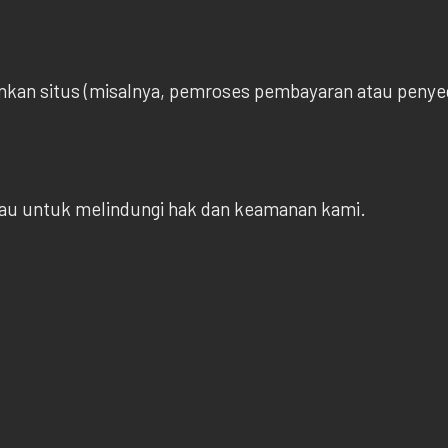
an situs (misalnya, pemroses pembayaran atau penyedia
tau untuk melindungi hak dan keamanan kami.