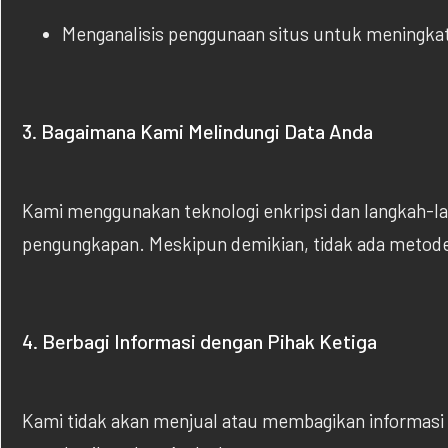
Menganalisis penggunaan situs untuk meningka
3. Bagaimana Kami Melindungi Data Anda
Kami menggunakan teknologi enkripsi dan langkah-la
pengungkapan. Meskipun demikian, tidak ada metode 
4. Berbagi Informasi dengan Pihak Ketiga
Kami tidak akan menjual atau membagikan informasi 