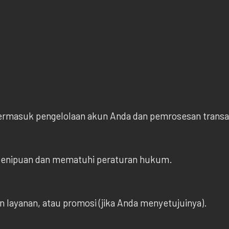
ermasuk pengelolaan akun Anda dan pemrosesan transa
 penipuan dan mematuhi peraturan hukum.
layanan, atau promosi (jika Anda menyetujuinya).