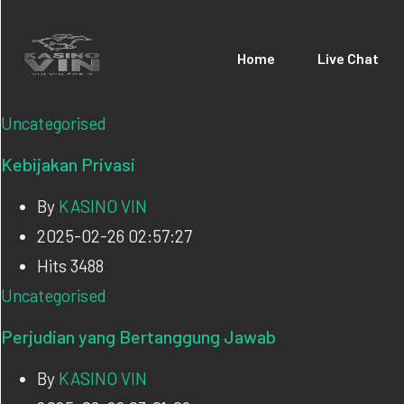
Home
Live Chat
Uncategorised
Kebijakan Privasi
By
KASINO VIN
2025-02-26 02:57:27
Hits
3488
Uncategorised
Perjudian yang Bertanggung Jawab
By
KASINO VIN