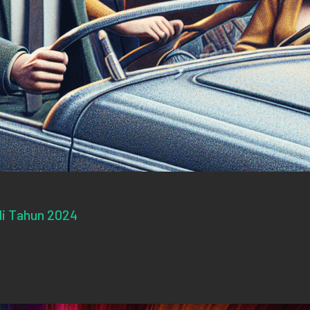
i Tahun 2024