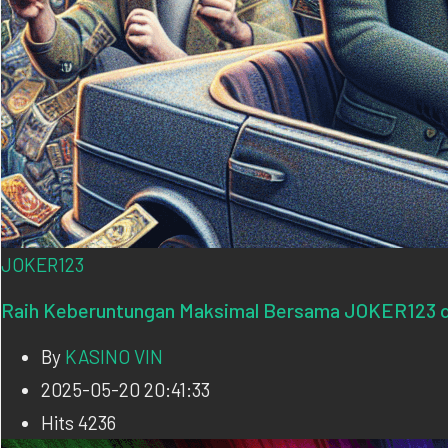
JOKER123
Raih Keberuntungan Maksimal Bersama JOKER123 d
By
KASINO VIN
2025-05-20 20:41:33
Hits
4236