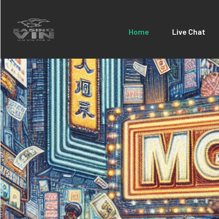
Home
Live Chat