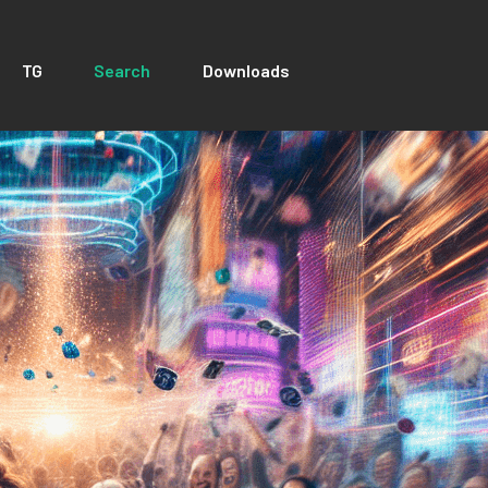
TG
Search
Downloads